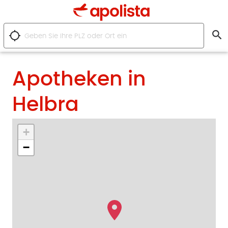
search
location_searching
Apotheken in
Helbra
+
−