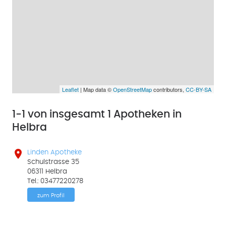
Leaflet
| Map data ©
OpenStreetMap
contributors,
CC-BY-SA
1-1 von insgesamt 1 Apotheken in
Helbra

Linden Apotheke
Schulstrasse 35
06311 Helbra
Tel.: 03477220278
zum Profil