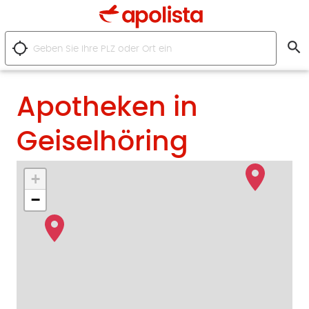
search
location_searching
Apotheken in
Geiselhöring
+
−