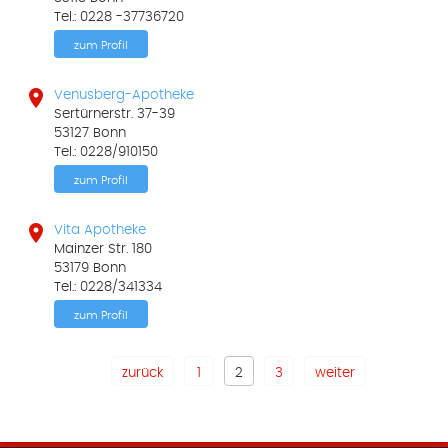
Tel.: 0228 -37736720
zum Profil

Venusberg-Apotheke
Sertürnerstr. 37-39
53127 Bonn
Tel.: 0228/910150
zum Profil

Vita Apotheke
Mainzer Str. 180
53179 Bonn
Tel.: 0228/341334
zum Profil
zurück
1
2
3
weiter