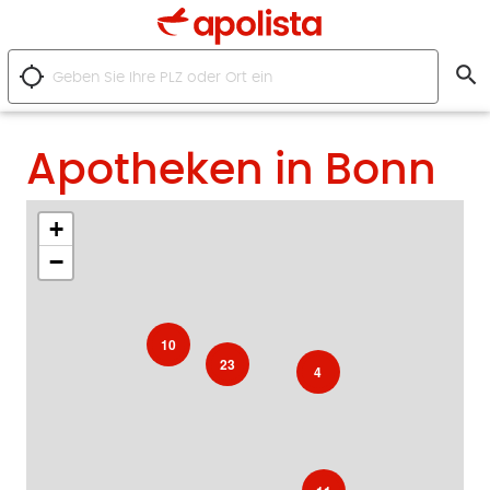
search
location_searching
Apotheken in Bonn
+
−
10
23
4