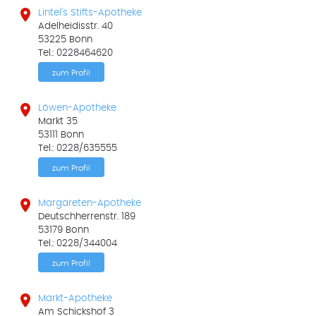

Lintel's Stifts-Apotheke
Adelheidisstr. 40
53225 Bonn
Tel.: 0228464620
zum Profil

Löwen-Apotheke
Markt 35
53111 Bonn
Tel.: 0228/635555
zum Profil

Margareten-Apotheke
Deutschherrenstr. 189
53179 Bonn
Tel.: 0228/344004
zum Profil

Markt-Apotheke
Am Schickshof 3