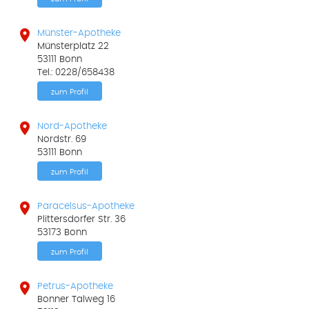

Münster-Apotheke
Münsterplatz 22
53111 Bonn
Tel.: 0228/658438
zum Profil

Nord-Apotheke
Nordstr. 69
53111 Bonn
zum Profil

Paracelsus-Apotheke
Plittersdorfer Str. 36
53173 Bonn
zum Profil

Petrus-Apotheke
Bonner Talweg 16