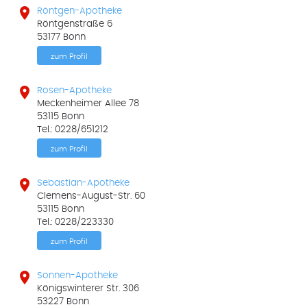

Röntgen-Apotheke
Röntgenstraße 6
53177 Bonn
zum Profil

Rosen-Apotheke
Meckenheimer Allee 78
53115 Bonn
Tel.: 0228/651212
zum Profil

Sebastian-Apotheke
Clemens-August-Str. 60
53115 Bonn
Tel.: 0228/223330
zum Profil

Sonnen-Apotheke
Königswinterer Str. 306
53227 Bonn