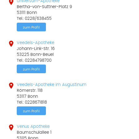

Universum-Apotheke
Bertha-von-Suttner-Platz 9
53111 Bonn
Tel.: 0228/638455
zum Profil

Veedels-Apotheke
Johann-Link-Str. 16
53225 Bonn-Beuel
Tel.: 02284798700
zum Profil

Veedels-Apotheke im Augustinum
Römerstr. 118
53117 Bonn
Tel.: 0228671818
zum Profil

Venus Apotheke
Baumschulallee 1
53115 Bonn