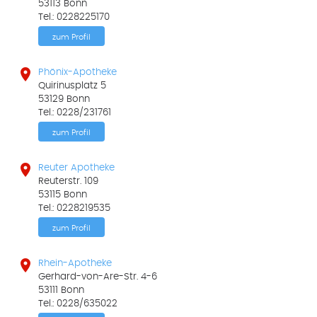
53113 Bonn
Tel.: 0228225170
zum Profil

Phönix-Apotheke
Quirinusplatz 5
53129 Bonn
Tel.: 0228/231761
zum Profil

Reuter Apotheke
Reuterstr. 109
53115 Bonn
Tel.: 0228219535
zum Profil

Rhein-Apotheke
Gerhard-von-Are-Str. 4-6
53111 Bonn
Tel.: 0228/635022