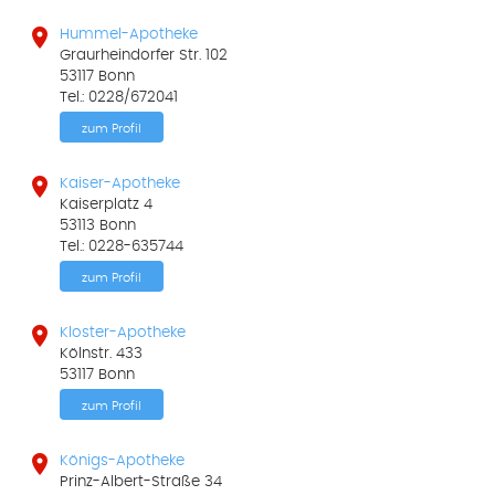

Hummel-Apotheke
Graurheindorfer Str. 102
53117 Bonn
Tel.: 0228/672041
zum Profil

Kaiser-Apotheke
Kaiserplatz 4
53113 Bonn
Tel.: 0228-635744
zum Profil

Kloster-Apotheke
Kölnstr. 433
53117 Bonn
zum Profil

Königs-Apotheke
Prinz-Albert-Straße 34