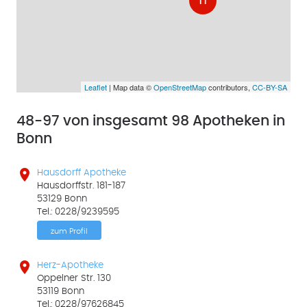
11
Leaflet
| Map data ©
OpenStreetMap
contributors,
CC-BY-SA
48-97 von insgesamt 98 Apotheken in
Bonn

Hausdorff Apotheke
Hausdorffstr. 181-187
53129 Bonn
Tel.: 0228/9239595
zum Profil

Herz-Apotheke
Oppelner Str. 130
53119 Bonn
Tel.: 0228/97626845