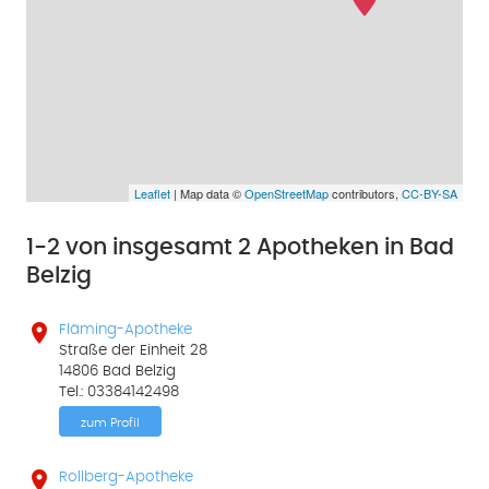
Leaflet
| Map data ©
OpenStreetMap
contributors,
CC-BY-SA
1-2 von insgesamt 2 Apotheken in Bad
Belzig

Fläming-Apotheke
Straße der Einheit 28
14806 Bad Belzig
Tel.: 03384142498
zum Profil

Rollberg-Apotheke