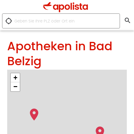
search
location_searching
Apotheken in Bad
Belzig
+
−