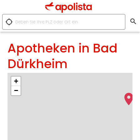
search
location_searching
Apotheken in Bad
Dürkheim
+
−