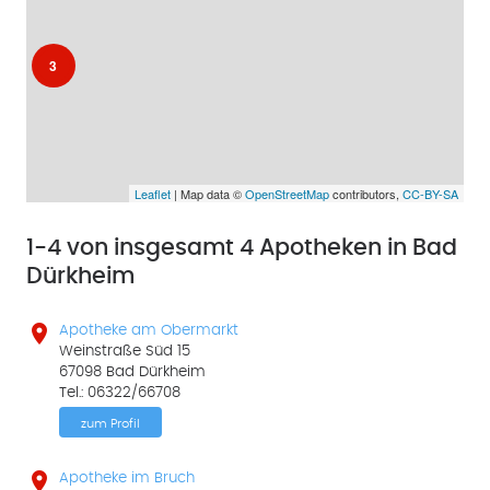
3
Leaflet
| Map data ©
OpenStreetMap
contributors,
CC-BY-SA
1-4 von insgesamt 4 Apotheken in Bad
Dürkheim

Apotheke am Obermarkt
Weinstraße Süd 15
67098 Bad Dürkheim
Tel.: 06322/66708
zum Profil

Apotheke im Bruch