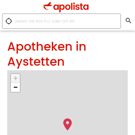
search
location_searching
Apotheken in
Aystetten
+
−