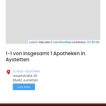
Leaflet
| Map data ©
OpenStreetMap
contributors,
CC-BY-SA
1-1 von insgesamt 1 Apotheken in
Aystetten

Schloß-Apotheke
Hauptstraße 45
86482 Aystetten
zum Profil