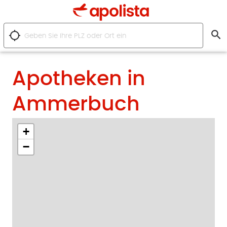
search
location_searching
Apotheken in
Ammerbuch
+
−