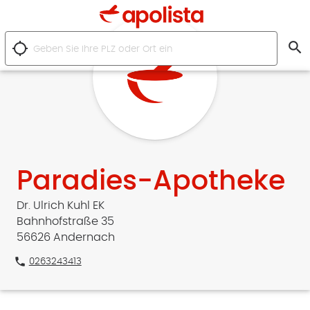
search
location_searching
Paradies-Apotheke
Dr. Ulrich Kuhl EK
Bahnhofstraße 35
56626 Andernach
phone
0263243413