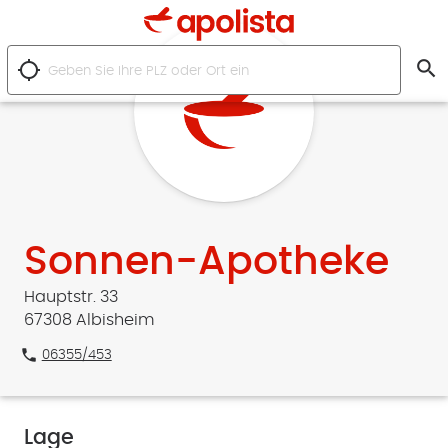
search
location_searching
Sonnen-Apotheke
Hauptstr. 33
67308 Albisheim
phone
06355/453
Lage