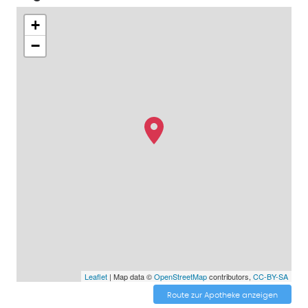
+
−
Leaflet
| Map data ©
OpenStreetMap
contributors,
CC-BY-SA
Route zur Apotheke anzeigen