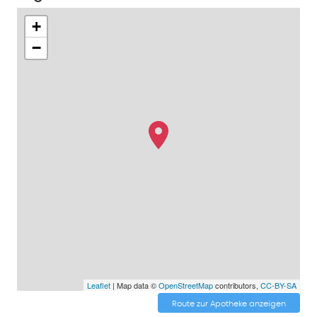
+
−
Leaflet
| Map data ©
OpenStreetMap
contributors,
CC-BY-SA
Route zur Apotheke anzeigen