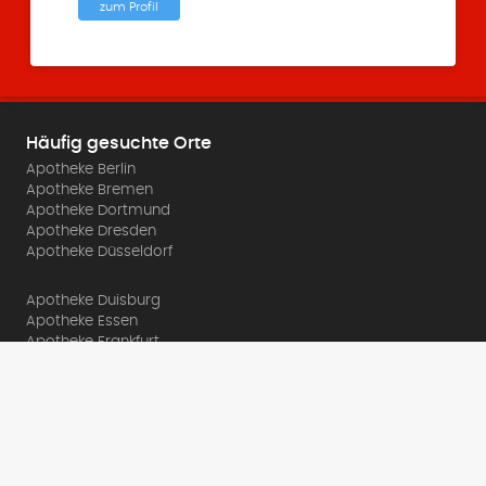
zum Profil
Häufig gesuchte Orte
Apotheke Berlin
Apotheke Bremen
Apotheke Dortmund
Apotheke Dresden
Apotheke Düsseldorf
Apotheke Duisburg
Apotheke Essen
Apotheke Frankfurt
Apotheke Hamburg
Apotheke Hannover
Über Apolista.de
Impressum
Datenschutz