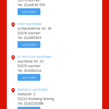
52076 Aachen
Tel.: 02408 80 555
zum Profil

Inda-Apotheke
Schleckheimer Str. 38
52076 Aachen
Tel.: 024083933
zum Profil

St.-Rochus-Apotheke
Aachener Str. 121
52076 Aachen
Tel.: 024084244
zum Profil

Barbara-Apotheke
Stefanstr. 3
52223 Stolberg-Breinig
Tel.: 0240230388