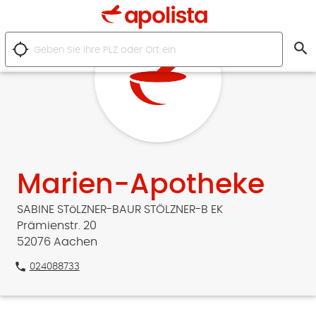
search
location_searching
Marien-Apotheke
SABINE STöLZNER-BAUR STÖLZNER-B EK
Prämienstr. 20
52076 Aachen
phone
024088733