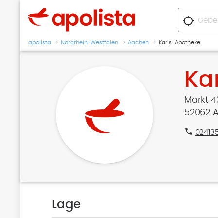
location_searching
apolista
Nordrhein-Westfalen
Aachen
Karls-Apotheke
Ka
Markt 4
52062 
phone
02413
Lage