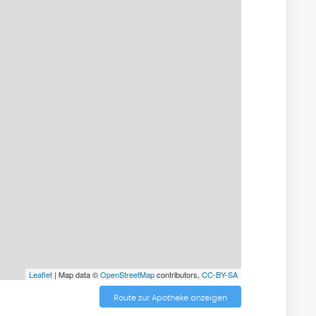
Leaflet
| Map data ©
OpenStreetMap
contributors,
CC-BY-SA
Route zur Apotheke anzeigen