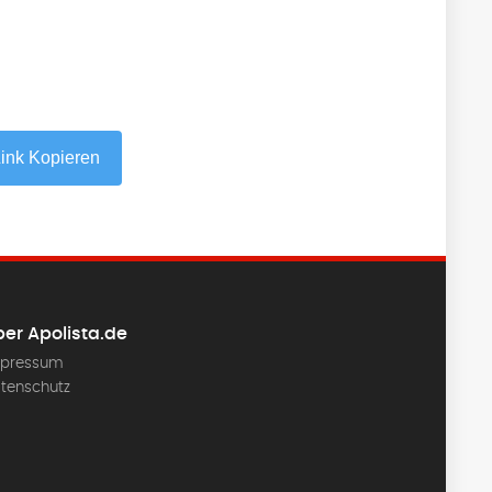
ink Kopieren
er Apolista.de
pressum
tenschutz