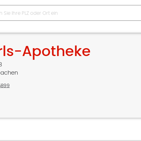
rls-Apotheke
3
Aachen
5899