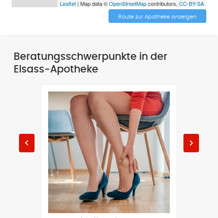
Leaflet
| Map data ©
OpenStreetMap
contributors,
CC-BY-SA
Route zur Apotheke anzeigen
Beratungsschwerpunkte in der
Elsass-Apotheke
keyboard_arrow_left
keyboard_arrow_right