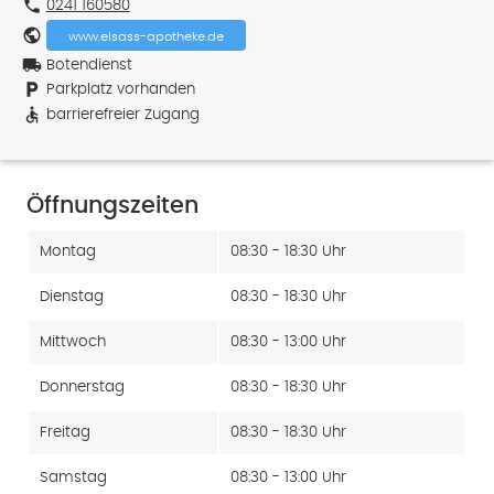
phone
0241 160580
public
www.elsass-apotheke.de
local_shipping
Botendienst
local_parking
Parkplatz vorhanden
accessible
barrierefreier Zugang
Öffnungszeiten
Montag
08:30 - 18:30 Uhr
Dienstag
08:30 - 18:30 Uhr
Mittwoch
08:30 - 13:00 Uhr
Donnerstag
08:30 - 18:30 Uhr
Freitag
08:30 - 18:30 Uhr
Samstag
08:30 - 13:00 Uhr