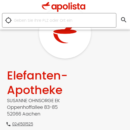
search
location_searching
Elefanten-
Apotheke
SUSANNE OHNSORGE EK
Oppenhoffallee 83-85
52066 Aachen
phone
0241501525