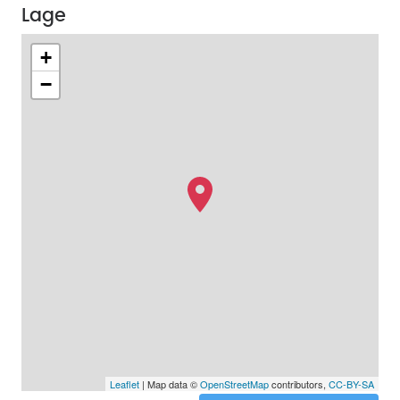
Lage
+
−
Leaflet
| Map data ©
OpenStreetMap
contributors,
CC-BY-SA